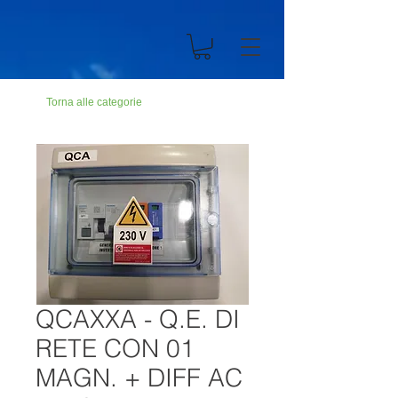
n194703301dC499900Abc19ZZ
Torna alle categorie
QCAXXA - Q.E. DI
RETE CON 01
MAGN. + DIFF AC