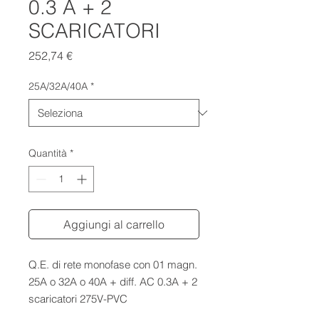
0.3 A + 2
SCARICATORI
Prezzo
252,74 €
25A/32A/40A
*
Quantità
*
Aggiungi al carrello
Q.E. di rete monofase con 01 magn.
25A o 32A o 40A + diff. AC 0.3A + 2
scaricatori 275V-PVC