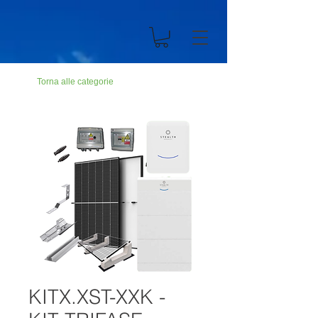
n194703301dC499900Abc19ZZ
Torna alle categorie
KITX.XST-XXK -