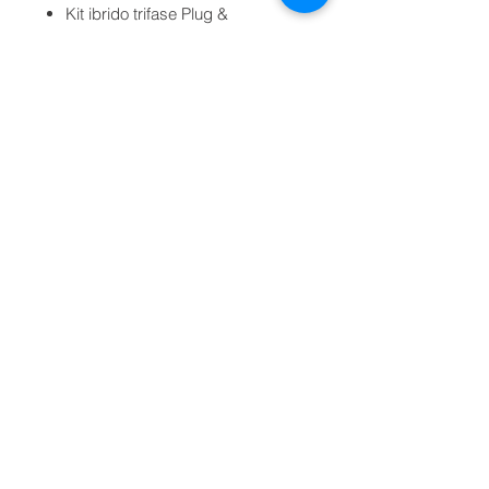
Kit ibrido trifase Plug &
Play Stealth Energy 99.90 kW con
222 moduli 450W, inv. ST-INV-
S20.0, Q/DC esterni, Wi-Fi,
15 batterie 5.12 kWh, struttura di
fissaggio