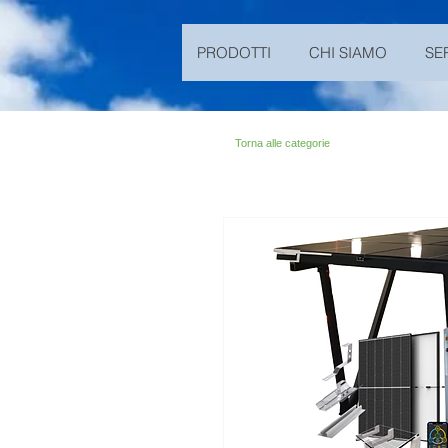
n194703301dC499900Abc19ZZ
PRODOTTI
CHI SIAMO
SE
Torna alle categorie