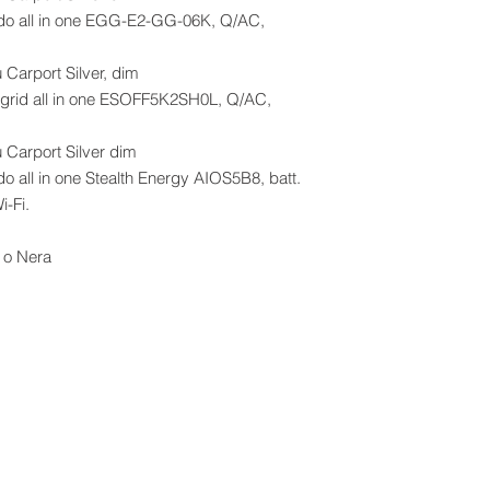
ido all in one EGG-E2-GG-06K, Q/AC,
 Carport Silver, dim
-grid all in one ESOFF5K2SH0L, Q/AC,
 Carport Silver dim
o all in one Stealth Energy AIOS5B8, batt.
-Fi.
r o Nera