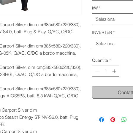
kW
*
Seleziona
 Carport Silver dim cm(385x580x220/330),
NV-S4.0, batt. Plug & Play, Q/AC, Q/DC
INVERTER
*
Seleziona
 Carport Silver dim cm(385x580x220/330),
-GG-05K, Q/AC, Q/DC a bordo macchina,
Quantità
*
 Carport Silver, dim cm(385x580x220/330),
F5K2SH0L, Q/AC, Q/DC a bordo macchina,
 Carport Silver dim cm(385x580x220/330),
Contatt
Energy AIOS5B8, batt. 8,3 kWh Q/AC, Q/DC
 Carport Silver dim
o Stealth Energy ST-INV-S6.0, batt. Plug
Fi.
 Carport Silver dim