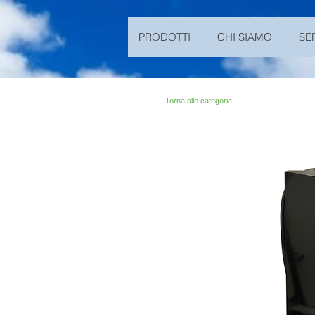
n194703301dC499900Abc19ZZ
PRODOTTI
CHI SIAMO
SE
Torna alle categorie