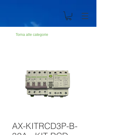
n194703301dC499900Abc19ZZ
Torna alle categorie
AX-KITRCD3P-B-