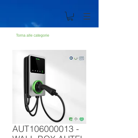
n194703301dC499900Abc19ZZ
Torna alle categorie
AUT106000013 -